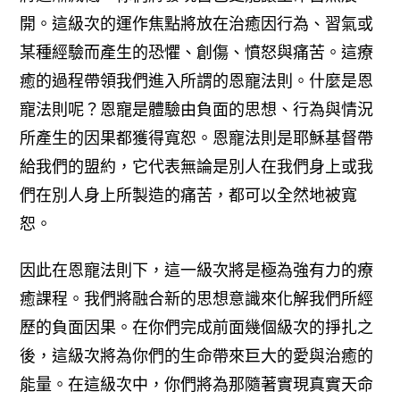
開。
這級次的運作焦點將放在治癒因行為、習氣或
某種經驗而產生的恐懼、創傷、憤怒與痛苦。這療
癒的過程帶領我們進入所謂的恩寵法則。什麼是恩
寵法則呢？恩寵是體驗由負面的思想、行為與情況
所產生的因果都獲得寬恕。恩寵法則是耶穌基督帶
給我們的盟約，它代表無論是別人在我們身上或我
們在別人身上所製造的痛苦，都可以全然地被寬
恕。
因此在恩寵法則下，這一級次將是極為強有力的療
癒課程。我們將融合新的思想意識來化解我們所經
歷的負面因果。
在你們完成前面幾個級次的掙扎之
後，這級次將為你們的生命帶來巨大的愛與治癒的
能量。
在這級次中，你們將為那隨著實現真實天命