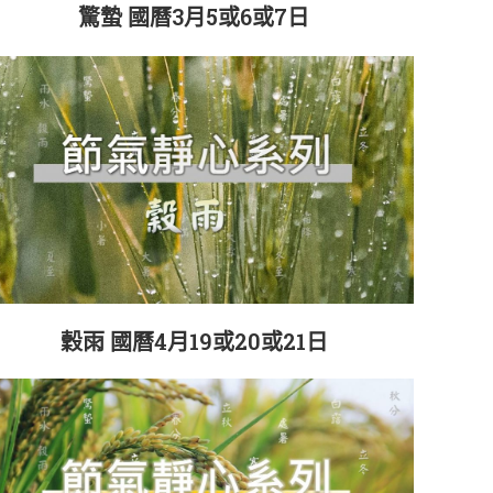
驚蟄 國曆3月5或6或7日
穀雨 國曆4月19或20或21日