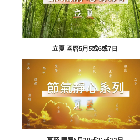
立夏 國曆5月5或6或7日